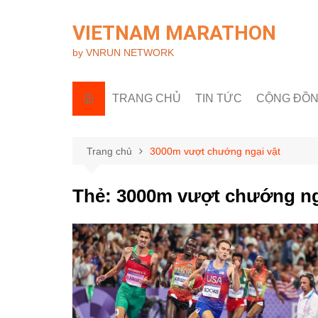
Chuyển
đến
VIETNAM MARATHON
phần
by VNRUN NETWORK
nội
dung
TRANG CHỦ
TIN TỨC
CỘNG ĐỒ
Tin quốc tế
Góc nhìn R
Tin trong nước
Câu lạc bộ 
Trang chủ
3000m vượt chướng ngại vật
Sự kiện & H
Thẻ:
3000m vượt chướng ng