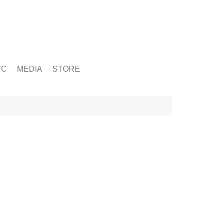
ỨC
MEDIA
STORE
yện tập
g
& Chấn Thương
hạy Bộ