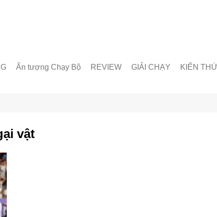
NG
Ấn tượng Chạy Bộ
REVIEW
GIẢI CHẠY
KIẾN TH
unner
Giày chạy
Chạy trong nước
Giáo án lu
& Nhóm chạy
Thiết bị & Phụ kiện
Chạy quốc tế
Dinh dưỡn
oạt động
Kỹ Thuật 
ại vật
Từ Điển C