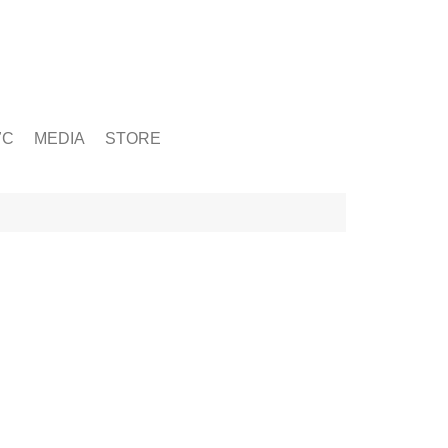
ỨC
MEDIA
STORE
yện tập
g
& Chấn Thương
hạy Bộ