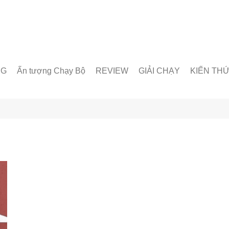
NG
Ấn tượng Chạy Bộ
REVIEW
GIẢI CHẠY
KIẾN TH
unner
Giày chạy
Chạy trong nước
Giáo án lu
& Nhóm chạy
Thiết bị & Phụ kiện
Chạy quốc tế
Dinh dưỡn
oạt động
Kỹ Thuật 
Từ Điển C