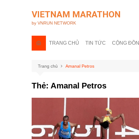
Chuyển
đến
VIETNAM MARATHON
phần
by VNRUN NETWORK
nội
dung
TRANG CHỦ
TIN TỨC
CỘNG ĐỒ
Tin quốc tế
Góc nhìn R
Tin trong nước
Câu lạc bộ 
Trang chủ
Amanal Petros
Sự kiện & H
Thẻ:
Amanal Petros