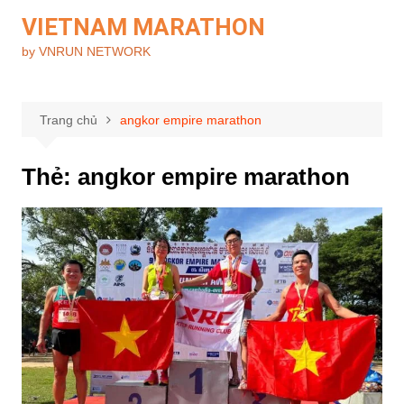
Chuyển
VIETNAM MARATHON
đến
by VNRUN NETWORK
phần
nội
dung
Trang chủ
angkor empire marathon
Thẻ:
angkor empire marathon