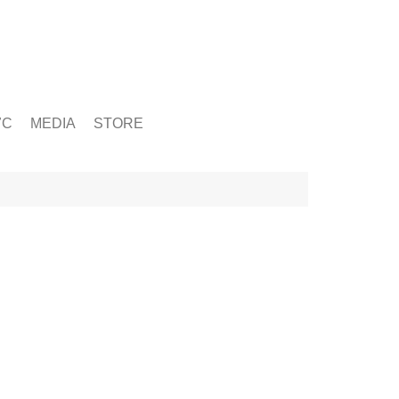
ỨC
MEDIA
STORE
yện tập
g
& Chấn Thương
hạy Bộ