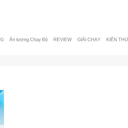
NG
Ấn tượng Chạy Bộ
REVIEW
GIẢI CHẠY
KIẾN TH
unner
Giày chạy
Chạy trong nước
Giáo án lu
& Nhóm chạy
Thiết bị & Phụ kiện
Chạy quốc tế
Dinh dưỡn
oạt động
Kỹ Thuật 
Từ Điển C