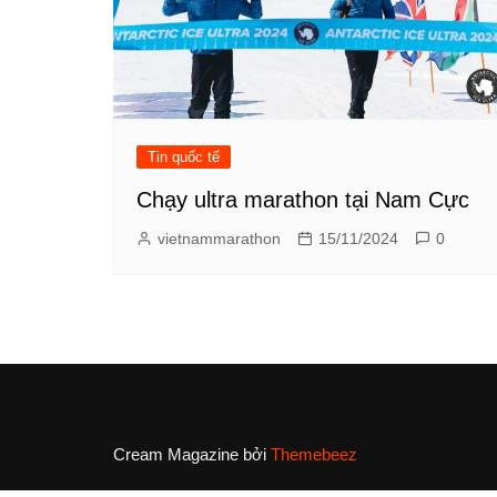
Tin quốc tế
Chạy ultra marathon tại Nam Cực
vietnammarathon
15/11/2024
0
Cream Magazine bởi
Themebeez