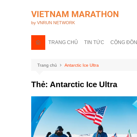
Chuyển
đến
VIETNAM MARATHON
phần
by VNRUN NETWORK
nội
dung
TRANG CHỦ
TIN TỨC
CỘNG ĐỒ
Tin quốc tế
Góc nhìn R
Tin trong nước
Câu lạc bộ 
Trang chủ
Antarctic Ice Ultra
Sự kiện & H
Thẻ:
Antarctic Ice Ultra