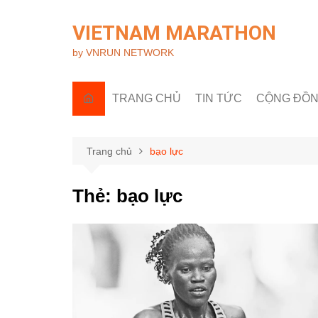
Chuyển
đến
VIETNAM MARATHON
phần
by VNRUN NETWORK
nội
dung
TRANG CHỦ
TIN TỨC
CỘNG ĐỒ
Tin quốc tế
Góc nhìn R
Tin trong nước
Câu lạc bộ 
Trang chủ
bạo lực
Sự kiện & H
Thẻ:
bạo lực