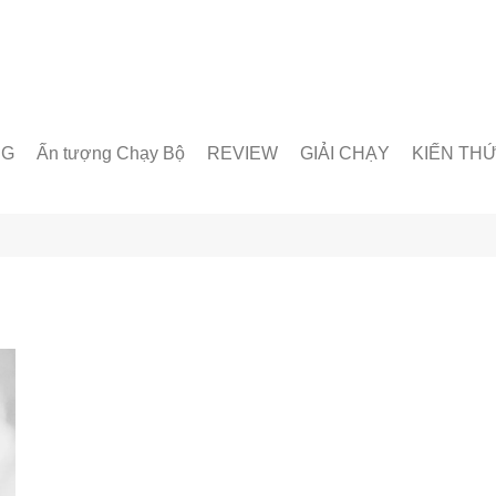
NG
Ấn tượng Chạy Bộ
REVIEW
GIẢI CHẠY
KIẾN TH
unner
Giày chạy
Chạy trong nước
Giáo án lu
& Nhóm chạy
Thiết bị & Phụ kiện
Chạy quốc tế
Dinh dưỡn
oạt động
Kỹ Thuật 
Từ Điển C