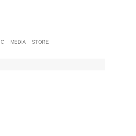
ỨC
MEDIA
STORE
yện tập
g
& Chấn Thương
hạy Bộ