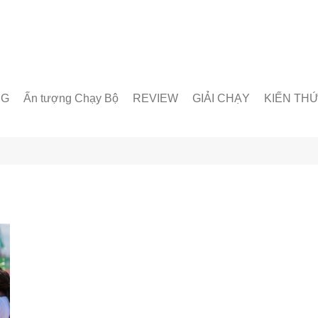
NG
Ấn tượng Chạy Bộ
REVIEW
GIẢI CHẠY
KIẾN TH
unner
Giày chạy
Chạy trong nước
Giáo án lu
& Nhóm chạy
Thiết bị & Phụ kiện
Chạy quốc tế
Dinh dưỡn
oạt động
Kỹ Thuật 
Từ Điển C