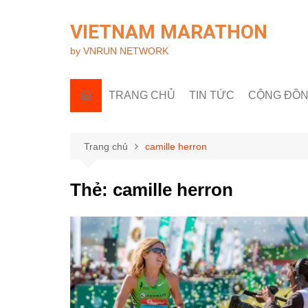
Chuyển
đến
VIETNAM MARATHON
phần
by VNRUN NETWORK
nội
dung
TRANG CHỦ
TIN TỨC
CỘNG ĐỒ
Tin quốc tế
Góc nhìn R
Tin trong nước
Câu lạc bộ 
Trang chủ
camille herron
Sự kiện & H
Thẻ:
camille herron