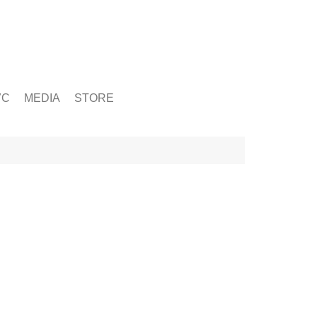
ỨC
MEDIA
STORE
yện tập
g
& Chấn Thương
hạy Bộ