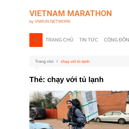
Chuyển
đến
VIETNAM MARATHON
phần
by VNRUN NETWORK
nội
dung
TRANG CHỦ
TIN TỨC
CỘNG ĐỒ
Tin quốc tế
Góc nhìn R
Tin trong nước
Câu lạc bộ 
Trang chủ
chạy với tủ lạnh
Sự kiện & H
Thẻ:
chạy với tủ lạnh