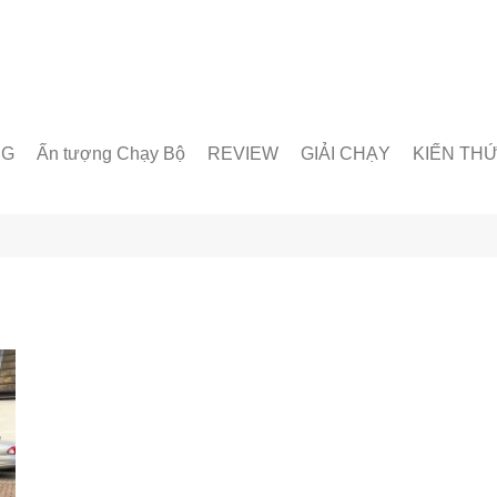
NG
Ấn tượng Chạy Bộ
REVIEW
GIẢI CHẠY
KIẾN TH
unner
Giày chạy
Chạy trong nước
Giáo án lu
& Nhóm chạy
Thiết bị & Phụ kiện
Chạy quốc tế
Dinh dưỡn
oạt động
Kỹ Thuật 
Từ Điển C