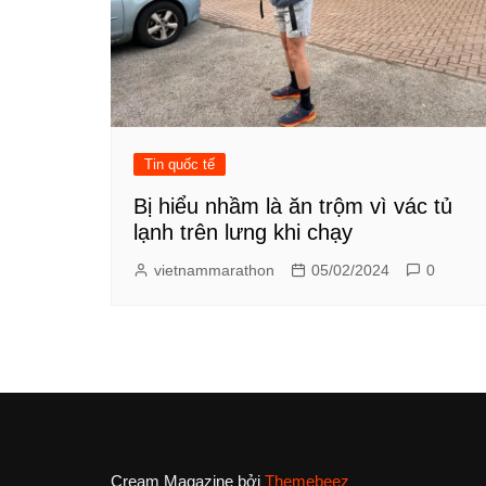
Tin quốc tế
Bị hiểu nhầm là ăn trộm vì vác tủ
lạnh trên lưng khi chạy
vietnammarathon
05/02/2024
0
Cream Magazine bởi
Themebeez