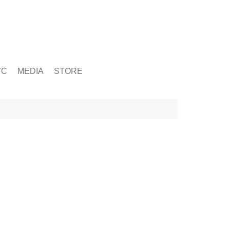
ỨC
MEDIA
STORE
yện tập
g
& Chấn Thương
hạy Bộ