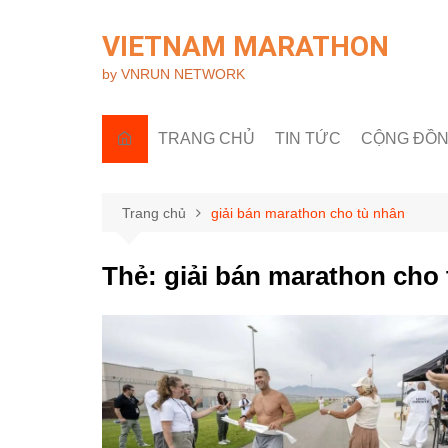
Chuyển
đến
VIETNAM MARATHON
phần
by VNRUN NETWORK
nội
dung
TRANG CHỦ
TIN TỨC
CỘNG ĐỒ
Tin quốc tế
Góc nhìn R
Tin trong nước
Câu lạc bộ 
Trang chủ
giải bán marathon cho tù nhân
Sự kiện & H
Thẻ:
giải bán marathon cho