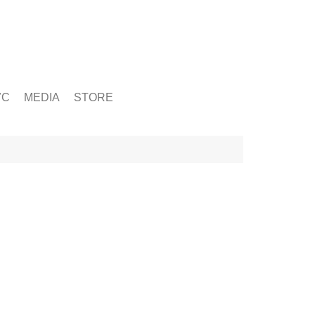
ỨC
MEDIA
STORE
yện tập
g
& Chấn Thương
hạy Bộ