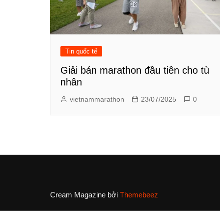
Tin quốc tế
Giải bán marathon đầu tiên cho tù
nhân
vietnammarathon
23/07/2025
0
Cream Magazine bởi
Themebeez