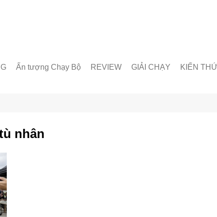
NG
Ấn tượng Chạy Bộ
REVIEW
GIẢI CHẠY
KIẾN TH
unner
Giày chạy
Chạy trong nước
Giáo án lu
& Nhóm chạy
Thiết bị & Phụ kiện
Chạy quốc tế
Dinh dưỡn
oạt động
Kỹ Thuật 
 tù nhân
Từ Điển C