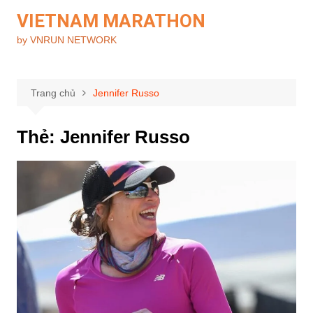
Chuyển
VIETNAM MARATHON
đến
by VNRUN NETWORK
phần
nội
dung
Trang chủ
Jennifer Russo
Thẻ:
Jennifer Russo