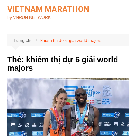
Chuyển
VIETNAM MARATHON
đến
by VNRUN NETWORK
phần
nội
dung
Trang chủ
khiếm thị dự 6 giải world majors
Thẻ:
khiếm thị dự 6 giải world
majors