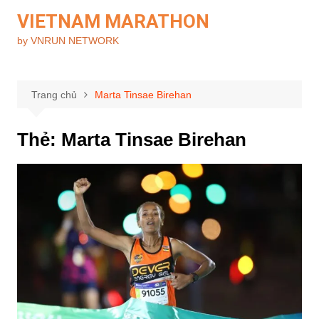
Chuyển
VIETNAM MARATHON
đến
by VNRUN NETWORK
phần
nội
dung
Trang chủ
Marta Tinsae Birehan
Thẻ:
Marta Tinsae Birehan