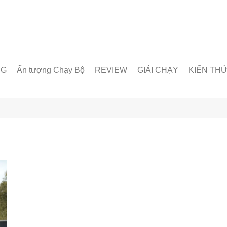
NG
Ấn tượng Chạy Bộ
REVIEW
GIẢI CHẠY
KIẾN TH
unner
Giày chạy
Chạy trong nước
Giáo án lu
& Nhóm chạy
Thiết bị & Phụ kiện
Chạy quốc tế
Dinh dưỡn
oạt động
Kỹ Thuật 
Từ Điển C