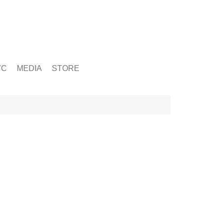
ỨC
MEDIA
STORE
yện tập
g
& Chấn Thương
hạy Bộ