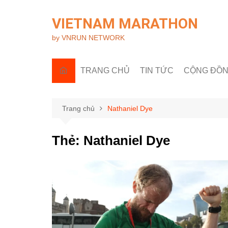
Chuyển
đến
VIETNAM MARATHON
phần
by VNRUN NETWORK
nội
dung
TRANG CHỦ
TIN TỨC
CỘNG ĐỒ
Tin quốc tế
Góc nhìn R
Tin trong nước
Câu lạc bộ 
Trang chủ
Nathaniel Dye
Sự kiện & H
Thẻ:
Nathaniel Dye