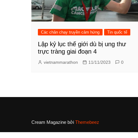
Các chân chạy truyền cảm hứng
Tin quốc tế
Lập kỷ lục thế giới dù bị ung thư
trực tràng giai đoạn 4
vietnammarathon
11/11/2023
0
Cream Magazine bởi
Themebeez