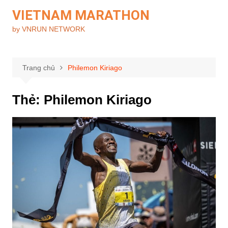
Chuyển
VIETNAM MARATHON
đến
by VNRUN NETWORK
phần
nội
dung
Trang chủ
Philemon Kiriago
Thẻ:
Philemon Kiriago