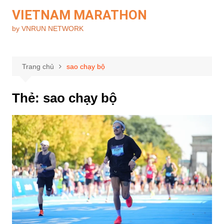
Chuyển
VIETNAM MARATHON
đến
by VNRUN NETWORK
phần
nội
dung
Trang chủ
sao chạy bộ
Thẻ:
sao chạy bộ