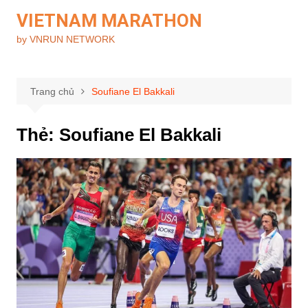
Chuyển
VIETNAM MARATHON
đến
by VNRUN NETWORK
phần
nội
dung
Trang chủ
Soufiane El Bakkali
Thẻ:
Soufiane El Bakkali