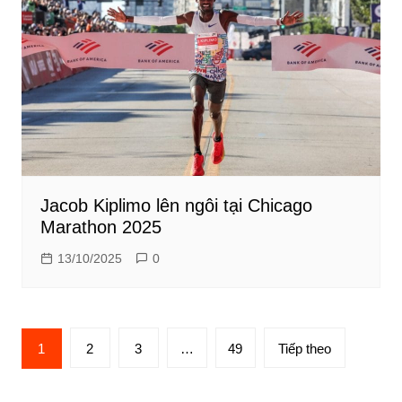
Jacob Kiplimo lên ngôi tại Chicago
Marathon 2025
13/10/2025
0
Phân
1
2
3
…
49
Tiếp theo
trang
bài