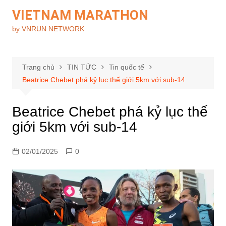
Chuyển
VIETNAM MARATHON
đến
by VNRUN NETWORK
phần
nội
dung
Trang chủ
TIN TỨC
Tin quốc tế
Beatrice Chebet phá kỷ lục thế giới 5km với sub-14
Beatrice Chebet phá kỷ lục thế
giới 5km với sub-14
02/01/2025
0