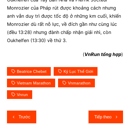
Monrozier của Pháp rút được khoảng cách nhưng
anh vẫn duy trì được tốc độ ở những km cuối, khiến
Monrozier dù rất nỗ lực, về đích gần như cùng lúc
(đều 13:28) nhưng đành chấp nhận giải nhì, còn
Oukhelfen (13:30) về thứ 3.
(
VnRun tổng hợp
)
Beatrice Chebet
Kỷ Lục Thế Giới
Vietnam Marathon
Vnmarathon
Vnrun
Điều
Trước
Tiếp theo
hướng