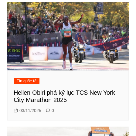
bài
viết
Tin quốc tế
Hellen Obiri phá kỷ lục TCS New York
City Marathon 2025
03/11/2025
0