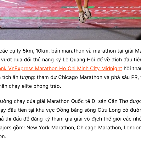
các cự ly 5km, 10km, bán marathon và marathon tại giải 
vượt qua đối thủ nặng ký Lê Quang Hội để về đích đầu tiên
nk VnExpress Marathon Ho Chi Minh City Midnight
hồi thá
ích ấn tượng: tham dự Chicago Marathon và phá sâu PR, tiế
ân chạy elite phong trào.
 đường chạy của giải Marathon Quốc tế Di sản Cần Thơ đượ
chạy đầu tiên tại khu vực Đồng bằng sông Cửu Long có đườ
ả thi đấu để đăng ký tham gia giải vô địch thế giới các 
Majors gồm: New York Marathon, Chicago Marathon, Londo
on.