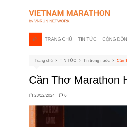
Chuyển
đến
VIETNAM MARATHON
phần
by VNRUN NETWORK
nội
dung
TRANG CHỦ
TIN TỨC
CỘNG ĐỒ
Tin quốc tế
Góc nhìn R
Tin trong nước
Câu lạc bộ 
Trang chủ
TIN TỨC
Tin trong nước
Cần T
Sự kiện & H
Cần Thơ Marathon H
23/12/2024
0