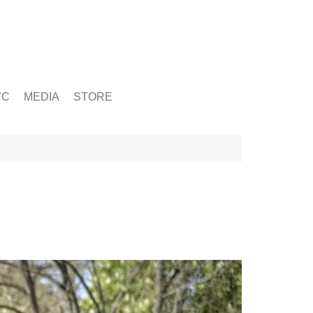
ỨC
MEDIA
STORE
yện tập
g
& Chấn Thương
hạy Bộ