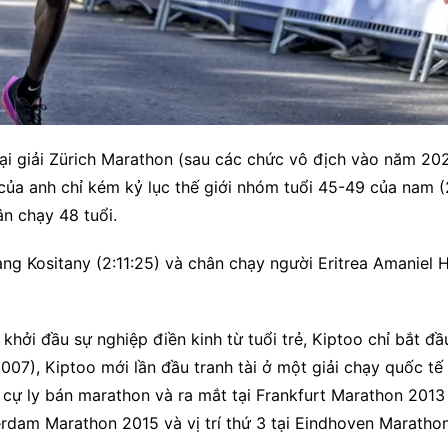
 tại giải Zürich Marathon (sau các chức vô địch vào năm 20
 của anh chỉ kém kỷ lục thế giới nhóm tuổi 45-49 của nam (2
n chạy 48 tuổi.
g Kositany (2:11:25) và chân chạy người Eritrea Amaniel H
ởi đầu sự nghiệp điền kinh từ tuổi trẻ, Kiptoo chỉ bắt đầ
007), Kiptoo mới lần đầu tranh tài ở một giải chạy quốc tế 
cự ly bán marathon và ra mắt tại Frankfurt Marathon 2013 
erdam Marathon 2015 và vị trí thứ 3 tại Eindhoven Maratho