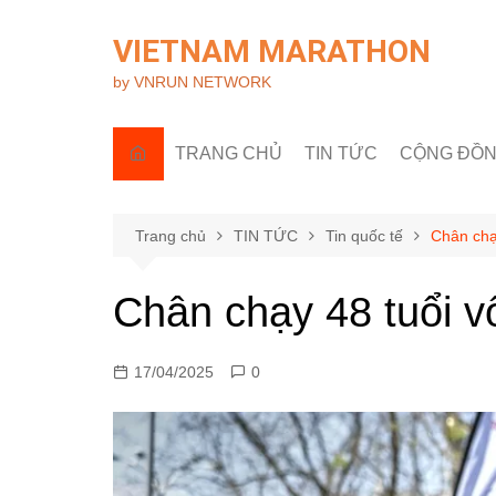
Chuyển
đến
VIETNAM MARATHON
phần
by VNRUN NETWORK
nội
dung
TRANG CHỦ
TIN TỨC
CỘNG ĐỒ
Tin quốc tế
Góc nhìn R
Tin trong nước
Câu lạc bộ 
Trang chủ
TIN TỨC
Tin quốc tế
Chân chạ
Sự kiện & H
Chân chạy 48 tuổi v
17/04/2025
0