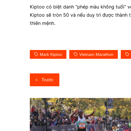
Kiptoo có biệt danh “phép màu không tuổi” v
Kiptoo sẽ tròn 50 và nếu duy trì được thành tí
thiên mệnh.
Mark Kiptoo
Vietnam Marathon
Điều
Trước
hướng
bài
viết