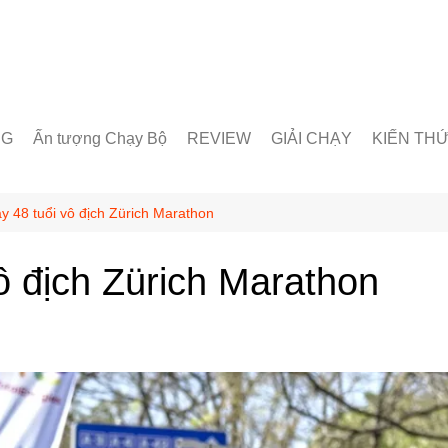
NG
Ấn tượng Chạy Bộ
REVIEW
GIẢI CHẠY
KIẾN TH
unner
Giày chạy
Chạy trong nước
Giáo án lu
& Nhóm chạy
Thiết bị & Phụ kiện
Chạy quốc tế
Dinh dưỡn
y 48 tuổi vô địch Zürich Marathon
oạt động
Kỹ Thuật 
ô địch Zürich Marathon
Từ Điển C