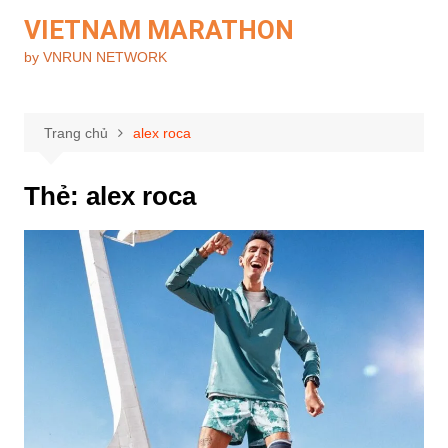
Chuyển
VIETNAM MARATHON
đến
by VNRUN NETWORK
phần
nội
dung
Trang chủ
alex roca
Thẻ:
alex roca