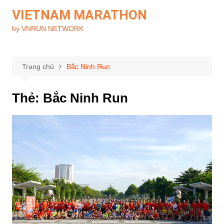
Chuyển
VIETNAM MARATHON
đến
by VNRUN NETWORK
phần
nội
dung
Trang chủ
Bắc Ninh Run
Thẻ:
Bắc Ninh Run