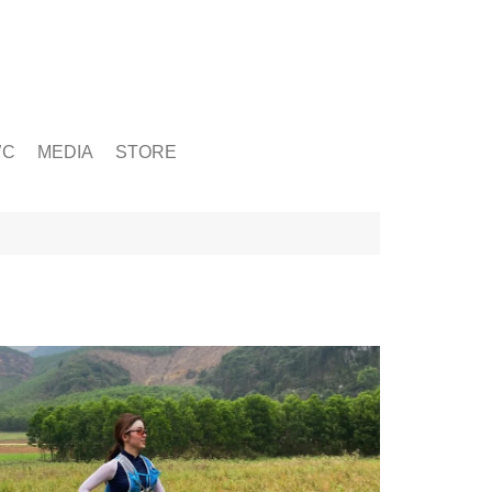
ỨC
MEDIA
STORE
yện tập
g
& Chấn Thương
hạy Bộ