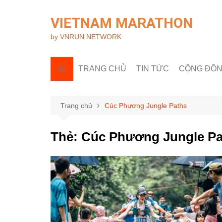
Chuyển
đến
VIETNAM MARATHON
phần
by VNRUN NETWORK
nội
dung
TRANG CHỦ
TIN TỨC
CỘNG ĐỒ
Tin quốc tế
Góc nhìn R
Tin trong nước
Câu lạc bộ 
Trang chủ
Cúc Phương Jungle Paths
Sự kiện & H
Thẻ:
Cúc Phương Jungle Pa