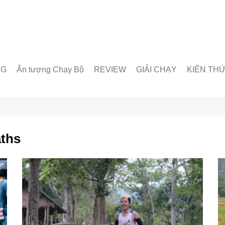
NG
Ấn tượng Chạy Bộ
REVIEW
GIẢI CHẠY
KIẾN TH
unner
Giày chạy
Chạy trong nước
Giáo án lu
& Nhóm chạy
Thiết bị & Phụ kiện
Chạy quốc tế
Dinh dưỡn
oạt động
Kỹ Thuật 
ths
Từ Điển C