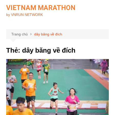
Chuyển
VIETNAM MARATHON
đến
by VNRUN NETWORK
phần
nội
dung
Trang chủ
dây băng về đích
Thẻ:
dây băng về đích