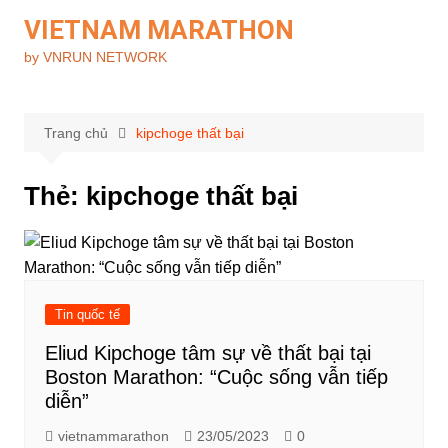
Chuyển
VIETNAM MARATHON
đến
by VNRUN NETWORK
phần
nội
dung
Trang chủ
kipchoge thất bại
Thẻ:
kipchoge thất bại
Tin quốc tế
Eliud Kipchoge tâm sự về thất bại tại
Boston Marathon: “Cuộc sống vẫn tiếp
diễn”
vietnammarathon
23/05/2023
0