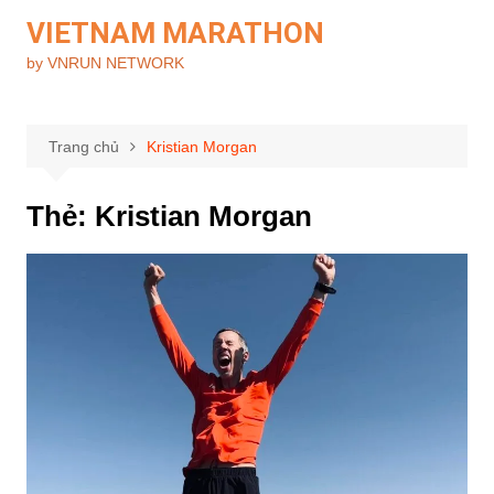
Chuyển
VIETNAM MARATHON
đến
by VNRUN NETWORK
phần
nội
dung
Trang chủ
Kristian Morgan
Thẻ:
Kristian Morgan