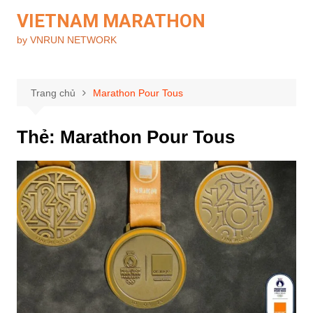
Chuyển
VIETNAM MARATHON
đến
by VNRUN NETWORK
phần
nội
dung
Trang chủ
Marathon Pour Tous
Thẻ:
Marathon Pour Tous