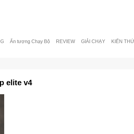
NG
Ấn tượng Chạy Bộ
REVIEW
GIẢI CHẠY
KIẾN TH
unner
Giày chạy
Chạy trong nước
Giáo án lu
& Nhóm chạy
Thiết bị & Phụ kiện
Chạy quốc tế
Dinh dưỡn
oạt động
Kỹ Thuật 
 elite v4
Từ Điển C