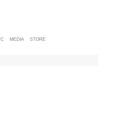
ỨC
MEDIA
STORE
yện tập
g
& Chấn Thương
hạy Bộ