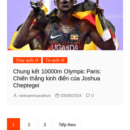
Chạy quốc tế
Tin quốc tế
Chung kết 10000m Olympic Paris:
Chiến thắng kinh điển của Joshua
Cheptegei
vietnammarathon
03/08/2024
0
Phân
1
2
3
Tiếp theo