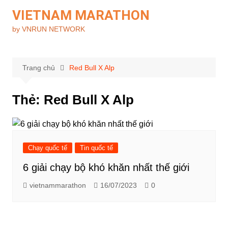
Chuyển
VIETNAM MARATHON
đến
by VNRUN NETWORK
phần
nội
dung
Trang chủ
Red Bull X Alp
Thẻ:
Red Bull X Alp
Chạy quốc tế
Tin quốc tế
6 giải chạy bộ khó khăn nhất thế giới
vietnammarathon
16/07/2023
0