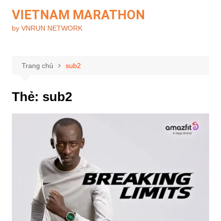
Chuyển
VIETNAM MARATHON
đến
by VNRUN NETWORK
phần
nội
dung
Trang chủ
sub2
Thẻ:
sub2