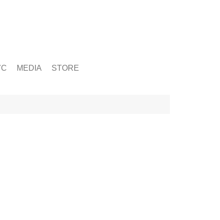
ỨC
MEDIA
STORE
yện tập
g
& Chấn Thương
hạy Bộ