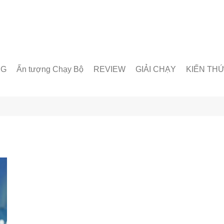
NG
Ấn tượng Chạy Bộ
REVIEW
GIẢI CHẠY
KIẾN TH
unner
Giày chạy
Chạy trong nước
Giáo án lu
& Nhóm chạy
Thiết bị & Phụ kiện
Chạy quốc tế
Dinh dưỡn
oạt động
Kỹ Thuật 
Từ Điển C