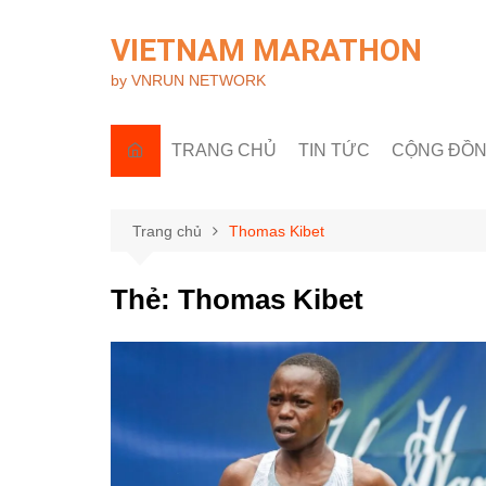
Chuyển
đến
VIETNAM MARATHON
phần
by VNRUN NETWORK
nội
dung
TRANG CHỦ
TIN TỨC
CỘNG ĐỒ
Tin quốc tế
Góc nhìn R
Tin trong nước
Câu lạc bộ 
Trang chủ
Thomas Kibet
Sự kiện & H
Thẻ:
Thomas Kibet