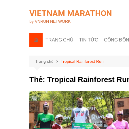
Chuyển
đến
VIETNAM MARATHON
phần
by VNRUN NETWORK
nội
dung
TRANG CHỦ
TIN TỨC
CỘNG ĐỒ
Tin quốc tế
Góc nhìn R
Tin trong nước
Câu lạc bộ 
Trang chủ
Tropical Rainforest Run
Sự kiện & H
Thẻ:
Tropical Rainforest Ru