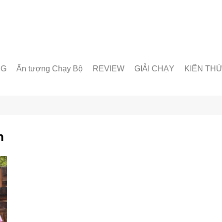
NG
Ấn tượng Chạy Bộ
REVIEW
GIẢI CHẠY
KIẾN TH
unner
Giày chạy
Chạy trong nước
Giáo án lu
& Nhóm chạy
Thiết bị & Phụ kiện
Chạy quốc tế
Dinh dưỡn
oạt động
Kỹ Thuật 
n
Từ Điển C