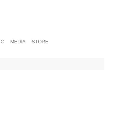
ỨC
MEDIA
STORE
yện tập
g
& Chấn Thương
hạy Bộ