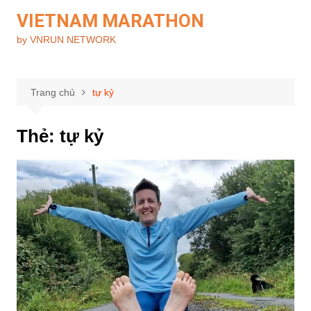
Chuyển
VIETNAM MARATHON
đến
by VNRUN NETWORK
phần
nội
dung
Trang chủ
tự kỷ
Thẻ:
tự kỷ