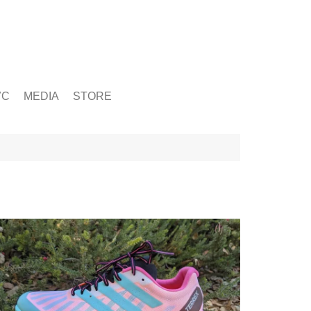
ỨC
MEDIA
STORE
yện tập
g
& Chấn Thương
hạy Bộ