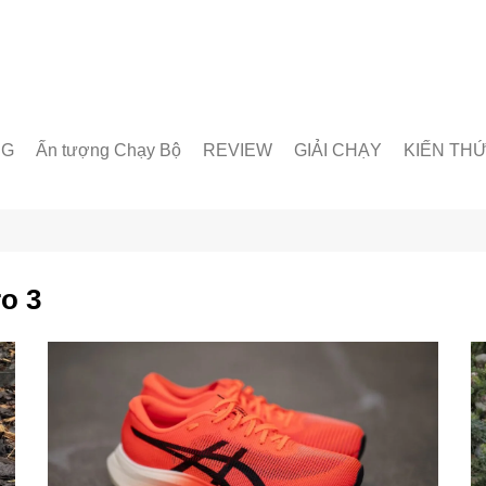
NG
Ấn tượng Chạy Bộ
REVIEW
GIẢI CHẠY
KIẾN TH
unner
Giày chạy
Chạy trong nước
Giáo án lu
& Nhóm chạy
Thiết bị & Phụ kiện
Chạy quốc tế
Dinh dưỡn
oạt động
Kỹ Thuật 
ro 3
Từ Điển C