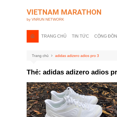
Chuyển
đến
VIETNAM MARATHON
phần
by VNRUN NETWORK
nội
dung
TRANG CHỦ
TIN TỨC
CỘNG ĐỒ
Tin quốc tế
Góc nhìn R
Tin trong nước
Câu lạc bộ 
Trang chủ
adidas adizero adios pro 3
Sự kiện & H
Thẻ:
adidas adizero adios p