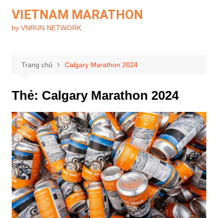
Chuyển
VIETNAM MARATHON
đến
by VNRUN NETWORK
phần
nội
dung
Trang chủ
Calgary Marathon 2024
Thẻ:
Calgary Marathon 2024