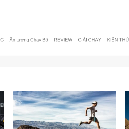
NG
Ấn tượng Chạy Bộ
REVIEW
GIẢI CHẠY
KIẾN TH
unner
Giày chạy
Chạy trong nước
Giáo án lu
& Nhóm chạy
Thiết bị & Phụ kiện
Chạy quốc tế
Dinh dưỡn
oạt động
Kỹ Thuật 
Từ Điển C