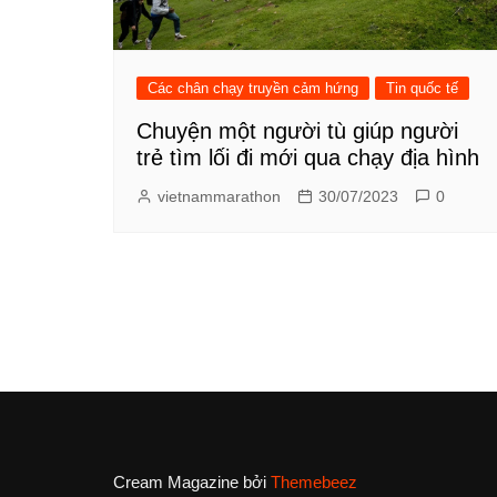
Các chân chạy truyền cảm hứng
Tin quốc tế
Chuyện một người tù giúp người
trẻ tìm lối đi mới qua chạy địa hình
vietnammarathon
30/07/2023
0
Cream Magazine bởi
Themebeez