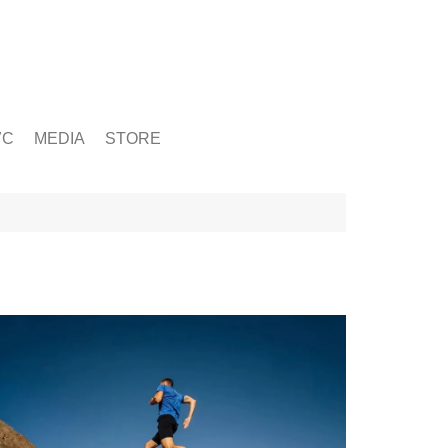
ỨC
MEDIA
STORE
yện tập
g
& Chấn Thương
hạy Bộ