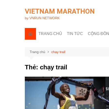
Chuyển
đến
VIETNAM MARATHON
phần
by VNRUN NETWORK
nội
dung
TRANG CHỦ
TIN TỨC
CỘNG ĐỒ
Tin quốc tế
Góc nhìn R
Tin trong nước
Câu lạc bộ 
Trang chủ
chạy trail
Sự kiện & H
Thẻ:
chạy trail