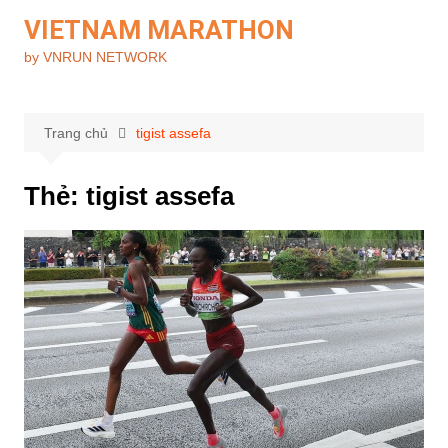
Chuyển
VIETNAM MARATHON
đến
by VNRUN NETWORK
phần
nội
dung
Trang chủ
tigist assefa
Thẻ:
tigist assefa