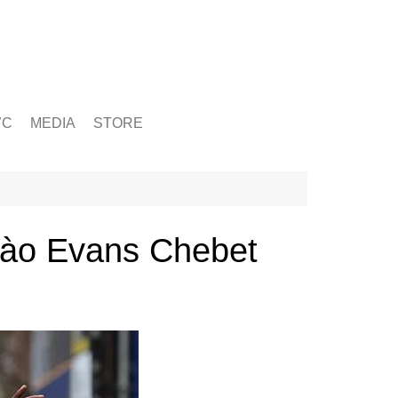
ỨC
MEDIA
STORE
yện tập
g
& Chấn Thương
vào Evans Chebet
hạy Bộ