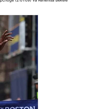
Kipchoge (2:01:09) và Kenenisa Bekele