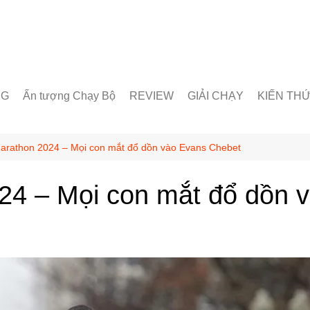
NG
Ấn tượng Chạy Bộ
REVIEW
GIẢI CHẠY
KIẾN TH
unner
Giày chạy
Chạy trong nước
Giáo án lu
& Nhóm chạy
Thiết bị & Phụ kiện
Chạy quốc tế
Dinh dưỡn
arathon 2024 – Mọi con mắt đổ dồn vào Evans Chebet
oạt động
Kỹ Thuật 
24 – Mọi con mắt đổ dồn 
Từ Điển C