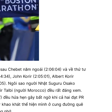
 sau Chebet năm ngoái (2:06:04) và về thứ tư
4), John Korir (2:05:01), Albert Korir
5:05). Ngôi sao người Nhật Suguru Osako
r Talbi (người Morocco) đều rất đáng xem.
) đều hứa hẹn gây bất ngờ khi cả hai đạt PR
 khao khát thể hiện mình ở cung đường quê
ng nhớ.