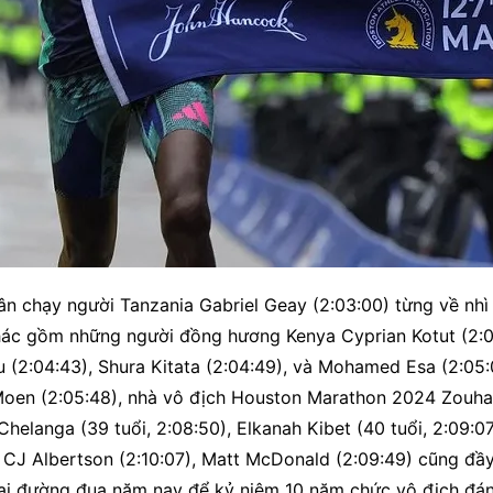
ân chạy người Tanzania Gabriel Geay (2:03:00) từng về nhì
ác gồm những người đồng hương Kenya Cyprian Kotut (2:04:3
lu (2:04:43), Shura Kitata (2:04:49), và Mohamed Esa (2:0
Moen (2:05:48), nhà vô địch Houston Marathon 2024 Zouhai
langa (39 tuổi, 2:08:50), Elkanah Kibet (40 tuổi, 2:09:07
J Albertson (2:10:07), Matt McDonald (2:09:49) cũng đầy
 lại đường đua năm nay để kỷ niệm 10 năm chức vô địch đá