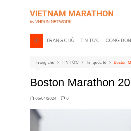
Chuyển
đến
VIETNAM MARATHON
phần
by VNRUN NETWORK
nội
dung
TRANG CHỦ
TIN TỨC
CỘNG ĐỒ
Tin quốc tế
Góc nhìn R
Tin trong nước
Câu lạc bộ 
Trang chủ
TIN TỨC
Tin quốc tế
Boston M
Sự kiện & H
Boston Marathon 20
05/04/2024
0