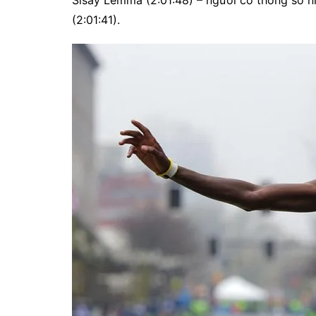
Sisay Lemma (2:01:48) – người có thông số nh
(2:01:41).