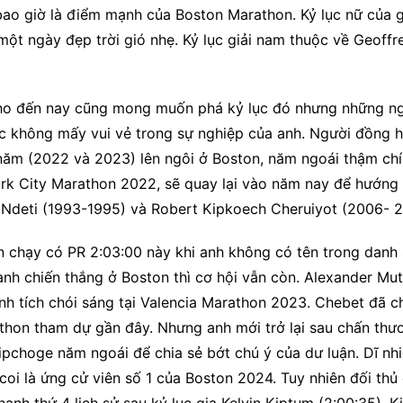
bao giờ là điểm mạnh của Boston Marathon. Kỷ lục nữ của g
ột ngày đẹp trời gió nhẹ. Kỷ lục giải nam thuộc về Geoffr
cho đến nay cũng mong muốn phá kỷ lục đó nhưng những ngọ
 mốc không mấy vui vẻ trong sự nghiệp của anh. Người đồng
 năm (2022 và 2023) lên ngôi ở Boston, năm ngoái thậm chí
rk City Marathon 2022, sẽ quay lại vào năm nay để hướng tớ
a Ndeti (1993-1995) và Robert Kipkoech Cheruiyot (2006- 
 chạy có PR 2:03:00 này khi anh không có tên trong danh 
 anh chiến thắng ở Boston thì cơ hội vẫn còn. Alexander Mu
nh tích chói sáng tại Valencia Marathon 2023. Chebet đã c
athon tham dự gần đây. Nhưng anh mới trở lại sau chấn thư
pchoge năm ngoái để chia sẻ bớt chú ý của dư luận. Dĩ nhi
i là ứng cử viên số 1 của Boston 2024. Tuy nhiên đối thủ 