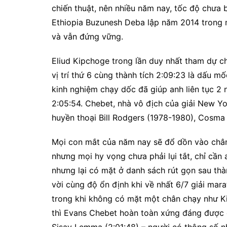
chiến thuật, nên nhiều năm nay, tốc độ chưa 
Ethiopia Buzunesh Deba lập năm 2014 trong m
và vẫn đứng vững.
Eliud Kipchoge trong lần duy nhất tham dự 
vị trí thứ 6 cùng thành tích 2:09:23 là dấu
kinh nghiệm chạy dốc đã giúp anh liên tục 2
2:05:54. Chebet, nhà vô địch của giải New Yo
huyền thoại Bill Rodgers (1978-1980), Cosm
Mọi con mắt của năm nay sẽ đổ dồn vào chân
nhưng mọi hy vọng chưa phải lụi tắt, chỉ cần
nhưng lại có mặt ở danh sách rút gọn sau thà
vời cùng độ ổn định khi về nhất 6/7 giải mar
trong khi không có mặt một chân chạy như Ki
thì Evans Chebet hoàn toàn xứng đáng được co