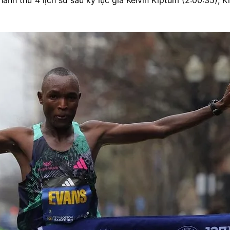
anh thứ 4 lịch sử sau kỷ lục gia Kelvin Kiptum (2:00:35), 