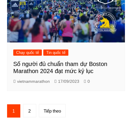
Chạy quốc tế
Tin quốc tế
Số người đủ chuẩn tham dự Boston
Marathon 2024 đạt mức kỷ lục
vietnammarathon
17/09/2023
0
Phân
1
2
Tiếp theo
trang
bài