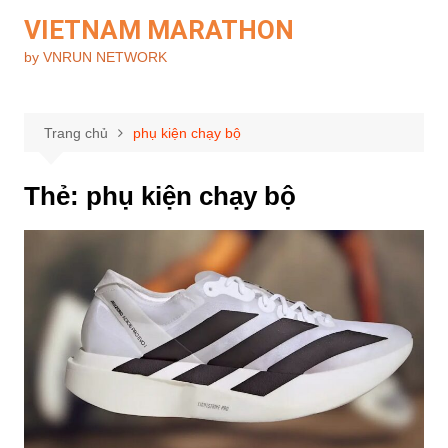
Chuyển
VIETNAM MARATHON
đến
by VNRUN NETWORK
phần
nội
dung
Trang chủ
phụ kiện chạy bộ
Thẻ:
phụ kiện chạy bộ