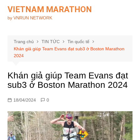
Chuyển
VIETNAM MARATHON
đến
by VNRUN NETWORK
phần
nội
dung
Trang chủ
TIN TỨC
Tin quốc tế
Khán giả giúp Team Evans đạt sub3 ở Boston Marathon
2024
Khán giả giúp Team Evans đạt
sub3 ở Boston Marathon 2024
18/04/2024
0