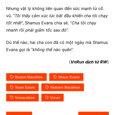
Nhưng vật lý không liên quan đến sức mạnh từ cổ
vũ. “
Tôi thấy cảm xúc lúc bắt đầu khiến cha tôi chạy
tốt nhất
”, Shamus Evans chia sẻ. “
Cha tôi chạy
nhanh rồi phải giảm tốc sau đó
”.
Dù thế nào, hai cha con đã có một ngày mà Shamus
Evans gọi là “
không thể nào quên
”.
(
VnRun dịch tử RW
)
Boston Marathon
Shaun Evans
Team Evans
Vietnam Marathon
Vnmarathon
Vnrun