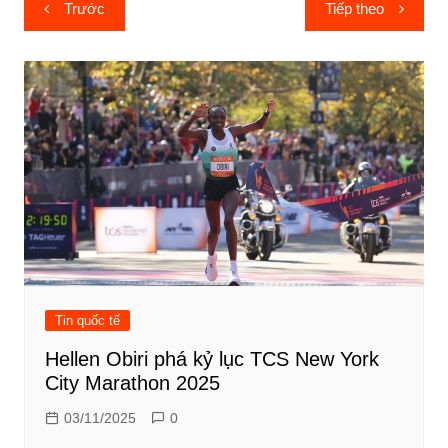
Điều
Trước
Tiếp theo
hướng
bài
viết
Tin quốc tế
Hellen Obiri phá kỷ lục TCS New York
City Marathon 2025
03/11/2025
0